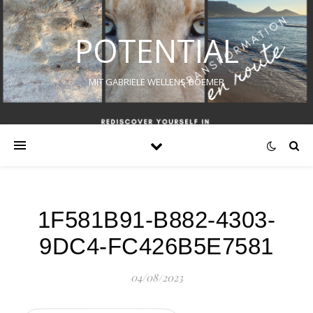
POTENTIAL
MIT GABRIELE WELLENS-BOEMER
1F581B91-B882-4303-
9DC4-FC426B5E7581
04/08/2023