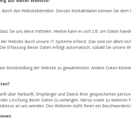
ung auf dieser Website?
lgt durch den Websitebetreiber. Dessen Kontaktdaten können Sie de
s Sie uns diese mitteilen. Hierbei kann es sich z.B. um Daten handel
r Website durch unsere IT-Systeme erfasst. Das sind vor allem tech
 Die Erfassung dieser Daten erfolgt automatisch, sobald Sie unsere W
freie Bereitstellung der Website zu gewährleisten. Andere Daten könn
aten?
skunft über Herkunft, Empfänger und Zweck Ihrer gespeicherten perso
 oder Löschung dieser Daten zu verlangen. Hierzu sowie zu weitere
dresse an uns wenden. Des Weiteren steht Ihnen ein Beschwerderech
tionen