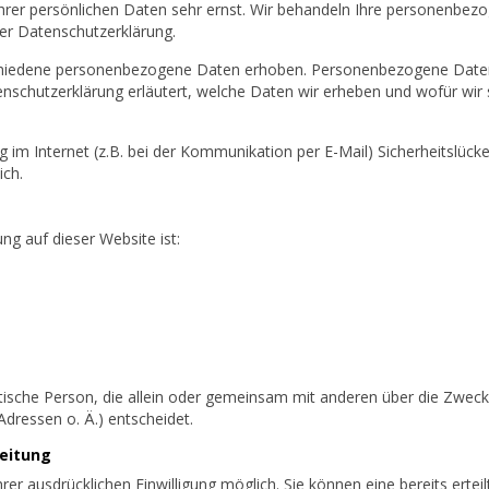
Ihrer persönlichen Daten sehr ernst. Wir behandeln Ihre personenbez
er Datenschutzerklärung.
hiedene personenbezogene Daten erhoben. Personenbezogene Daten 
enschutzerklärung erläutert, welche Daten wir erheben und wofür wir s
 im Internet (z.B. bei der Kommunikation per E-Mail) Sicherheitslück
ich.
ung auf dieser Website ist:
ristische Person, die allein oder gemeinsam mit anderen über die Zwec
ressen o. Ä.) entscheidet.
beitung
er ausdrücklichen Einwilligung möglich. Sie können eine bereits erteilt