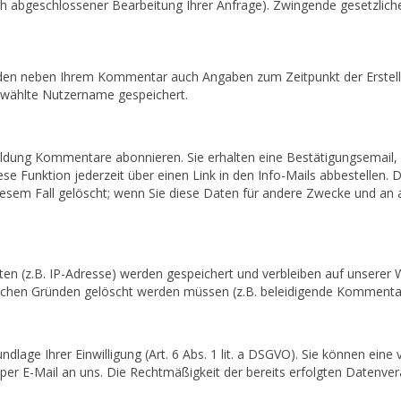
nach abgeschlossener Bearbeitung Ihrer Anfrage). Zwingende gesetzl
rden neben Ihrem Kommentar auch Angaben zum Zeitpunkt der Erstel
ewählte Nutzername gespeichert.
ldung Kommentare abonnieren. Sie erhalten eine Bestätigungsemail, 
se Funktion jederzeit über einen Link in den Info-Mails abbestellen
m Fall gelöscht; wenn Sie diese Daten für andere Zwecke und an and
(z.B. IP-Adresse) werden gespeichert und verbleiben auf unserer We
ichen Gründen gelöscht werden müssen (z.B. beleidigende Kommenta
age Ihrer Einwilligung (Art. 6 Abs. 1 lit. a DSGVO). Sie können eine vo
g per E-Mail an uns. Die Rechtmäßigkeit der bereits erfolgten Datenv